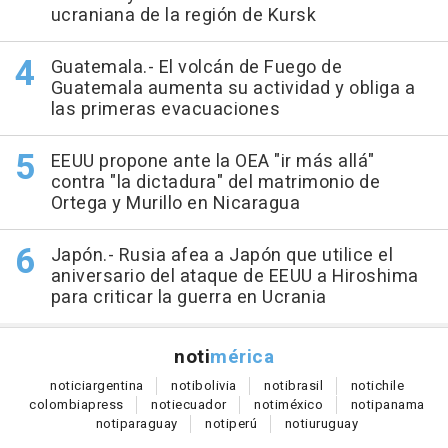
ucraniana de la región de Kursk
Guatemala.- El volcán de Fuego de
Guatemala aumenta su actividad y obliga a
las primeras evacuaciones
EEUU propone ante la OEA "ir más allá"
contra "la dictadura" del matrimonio de
Ortega y Murillo en Nicaragua
Japón.- Rusia afea a Japón que utilice el
aniversario del ataque de EEUU a Hiroshima
para criticar la guerra en Ucrania
noti
mérica
notici
argentina
noti
bolivia
noti
brasil
noti
chile
colombia
press
noti
ecuador
noti
méxico
noti
panama
noti
paraguay
noti
perú
noti
uruguay