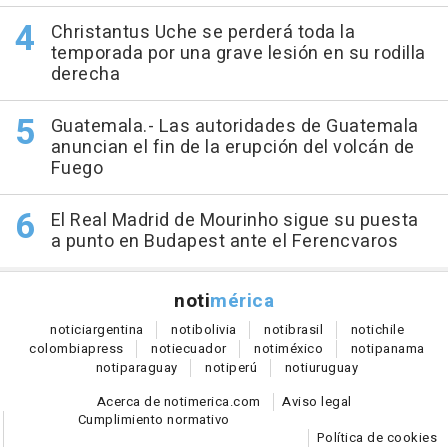
Christantus Uche se perderá toda la
temporada por una grave lesión en su rodilla
derecha
Guatemala.- Las autoridades de Guatemala
anuncian el fin de la erupción del volcán de
Fuego
El Real Madrid de Mourinho sigue su puesta
a punto en Budapest ante el Ferencvaros
noti
mérica
notici
argentina
noti
bolivia
noti
brasil
noti
chile
colombia
press
noti
ecuador
noti
méxico
noti
panama
noti
paraguay
noti
perú
noti
uruguay
Acerca de notimerica.com
Aviso legal
Cumplimiento normativo
Política de cookies