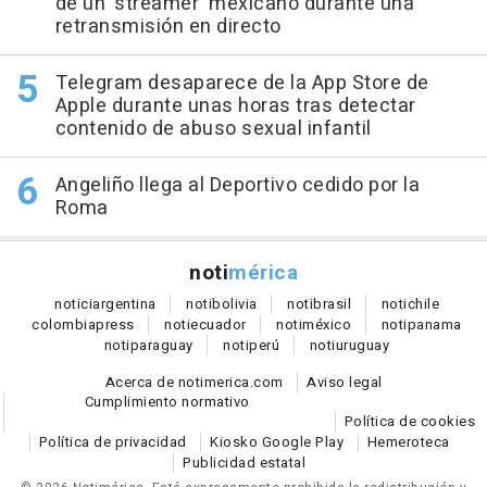
de un 'streamer' mexicano durante una
retransmisión en directo
Telegram desaparece de la App Store de
Apple durante unas horas tras detectar
contenido de abuso sexual infantil
Angeliño llega al Deportivo cedido por la
Roma
noti
mérica
notici
argentina
noti
bolivia
noti
brasil
noti
chile
colombia
press
noti
ecuador
noti
méxico
noti
panama
noti
paraguay
noti
perú
noti
uruguay
Acerca de notimerica.com
Aviso legal
Cumplimiento normativo
Política de cookies
Política de privacidad
Kiosko Google Play
Hemeroteca
Publicidad estatal