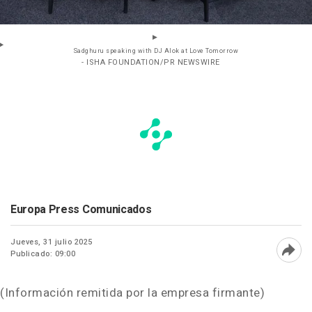
Sadghuru speaking with DJ Alok at Love Tomorrow
- ISHA FOUNDATION/PR NEWSWIRE
Europa Press Comunicados
Jueves, 31 julio 2025
Publicado: 09:00
Abri
(Información remitida por la empresa firmante)