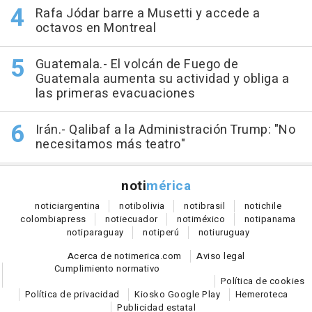
Rafa Jódar barre a Musetti y accede a
octavos en Montreal
Guatemala.- El volcán de Fuego de
Guatemala aumenta su actividad y obliga a
las primeras evacuaciones
Irán.- Qalibaf a la Administración Trump: "No
necesitamos más teatro"
noti
mérica
notici
argentina
noti
bolivia
noti
brasil
noti
chile
colombia
press
noti
ecuador
noti
méxico
noti
panama
noti
paraguay
noti
perú
noti
uruguay
Acerca de notimerica.com
Aviso legal
Cumplimiento normativo
Política de cookies
Política de privacidad
Kiosko Google Play
Hemeroteca
Publicidad estatal