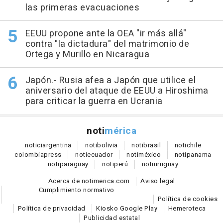
las primeras evacuaciones
EEUU propone ante la OEA "ir más allá"
contra "la dictadura" del matrimonio de
Ortega y Murillo en Nicaragua
Japón.- Rusia afea a Japón que utilice el
aniversario del ataque de EEUU a Hiroshima
para criticar la guerra en Ucrania
noti
mérica
notici
argentina
noti
bolivia
noti
brasil
noti
chile
colombia
press
noti
ecuador
noti
méxico
noti
panama
noti
paraguay
noti
perú
noti
uruguay
Acerca de notimerica.com
Aviso legal
Cumplimiento normativo
Política de cookies
Política de privacidad
Kiosko Google Play
Hemeroteca
Publicidad estatal