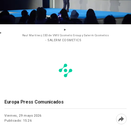
Raul Martínez, CEO de VMV Cosmetic Group y Salerm Cosmetics
- SALERM COSMETICS
Europa Press Comunicados
Viernes, 29 mayo 2026
Publicado: 15:26
Abri