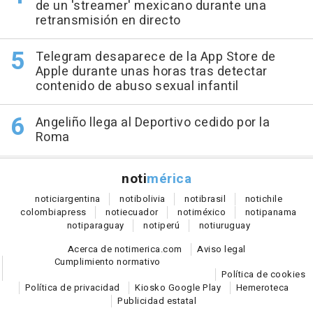
de un 'streamer' mexicano durante una
retransmisión en directo
Telegram desaparece de la App Store de
Apple durante unas horas tras detectar
contenido de abuso sexual infantil
Angeliño llega al Deportivo cedido por la
Roma
noti
mérica
notici
argentina
noti
bolivia
noti
brasil
noti
chile
colombia
press
noti
ecuador
noti
méxico
noti
panama
noti
paraguay
noti
perú
noti
uruguay
Acerca de notimerica.com
Aviso legal
Cumplimiento normativo
Política de cookies
Política de privacidad
Kiosko Google Play
Hemeroteca
Publicidad estatal