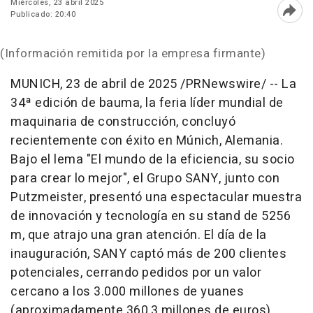
Miércoles, 23 abril 2025
Publicado: 20:40
Abri
(Información remitida por la empresa firmante)
MUNICH
,
23 de abril de 2025
/PRNewswire/ -- La
34ª edición de bauma, la feria líder mundial de
maquinaria de construcción, concluyó
recientemente con éxito en Múnich, Alemania.
Bajo el lema "El mundo de la eficiencia, su socio
para crear lo mejor", el Grupo SANY, junto con
Putzmeister, presentó una espectacular muestra
de innovación y tecnología en su stand de 5256
m, que atrajo una gran atención. El día de la
inauguración, SANY captó más de 200 clientes
potenciales, cerrando pedidos por un valor
cercano a los 3.000 millones de yuanes
(aproximadamente 360,3 millones de euros).