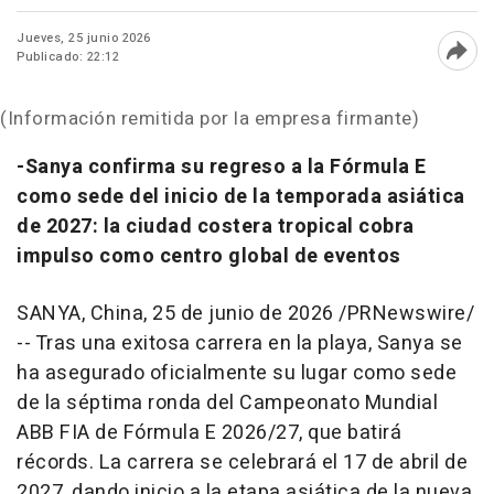
Jueves, 25 junio 2026
Publicado: 22:12
Abri
(Información remitida por la empresa firmante)
-Sanya confirma su regreso a la Fórmula E
como sede del inicio de la temporada asiática
de 2027: la ciudad costera tropical cobra
impulso como centro global de eventos
SANYA, China
,
25 de junio de 2026
/PRNewswire/
-- Tras una exitosa carrera en la playa, Sanya se
ha asegurado oficialmente su lugar como sede
de la séptima ronda del Campeonato Mundial
ABB FIA de Fórmula E 2026/27, que batirá
récords. La carrera se celebrará el 17 de abril de
2027, dando inicio a la etapa asiática de la nueva