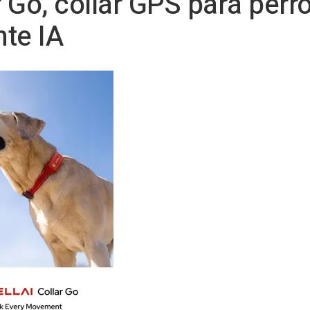
 Go, collar GPS para perro
te IA