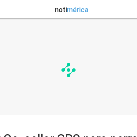
noti
mérica