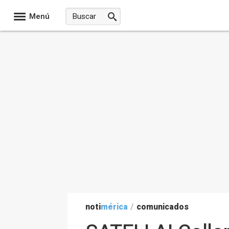
Menú
noti
mérica
/
comunicados