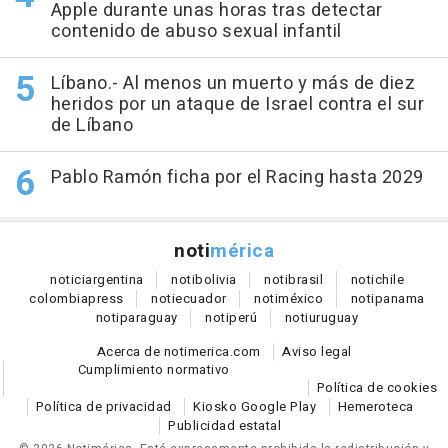
Apple durante unas horas tras detectar
contenido de abuso sexual infantil
Líbano.- Al menos un muerto y más de diez
heridos por un ataque de Israel contra el sur
de Líbano
Pablo Ramón ficha por el Racing hasta 2029
noti
mérica
notici
argentina
noti
bolivia
noti
brasil
noti
chile
colombia
press
noti
ecuador
noti
méxico
noti
panama
noti
paraguay
noti
perú
noti
uruguay
Acerca de notimerica.com
Aviso legal
Cumplimiento normativo
Política de cookies
Política de privacidad
Kiosko Google Play
Hemeroteca
Publicidad estatal