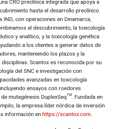
una CRO preclínica integrada que apoya a
ubrimiento hasta el desarrollo preclínico
la IND, con operaciones en Dinamarca,
ombinamos el descubrimiento, la toxicología
utico y analítico, y la toxicología genética
yudando a los clientes a generar datos de
ladores, manteniendo los plazos y la
 disciplinas. Scantox es reconocida por su
logía del SNC e investigación con
apacidades avanzadas en toxicología
 incluyendo ensayos con roedores
as de mutagénesis DuplexSeq™. Fundada en
pilo, la empresa líder nórdica de inversión
ás información en
https://scantox.com
.