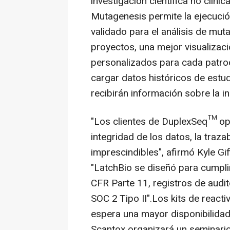
investigación científica no clín
Mutagenesis permite la ejecución
validado para el análisis de mut
proyectos, una mejor visualizac
personalizados para cada patroc
cargar datos históricos de estu
recibirán información sobre la i
"Los clientes de DuplexSeq™ op
integridad de los datos, la traza
imprescindibles", afirmó Kyle Gi
"LatchBio se diseñó para cumpli
CFR Parte 11, registros de audit
SOC 2 Tipo II".Los kits de reac
espera una mayor disponibilidad 
Scantox organizará un seminario