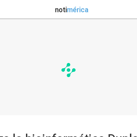
noti
mérica