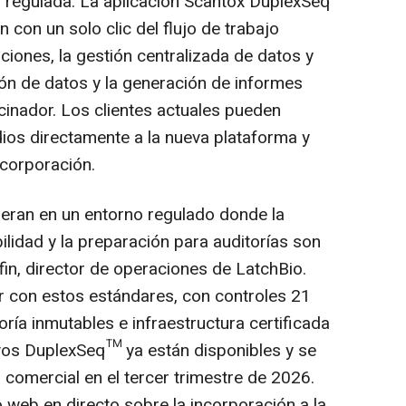
ica regulada. La aplicación Scantox DuplexSeq
 con un solo clic del flujo de trabajo
aciones, la gestión centralizada de datos y
ión de datos y la generación de informes
inador. Los clientes actuales pueden
dios directamente a la nueva plataforma y
ncorporación.
eran en un entorno regulado donde la
bilidad y la preparación para auditorías son
ffin, director de operaciones de LatchBio.
r con estos estándares, con controles 21
oría inmutables e infraestructura certificada
tivos DuplexSeq™ ya están disponibles y se
comercial en el tercer trimestre de 2026.
 web en directo sobre la incorporación a la