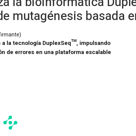
za la bioinformática Du
 de mutagénesis basada e
firmante)
n a la tecnología DuplexSeq™, impulsando
ón de errores en una plataforma escalable