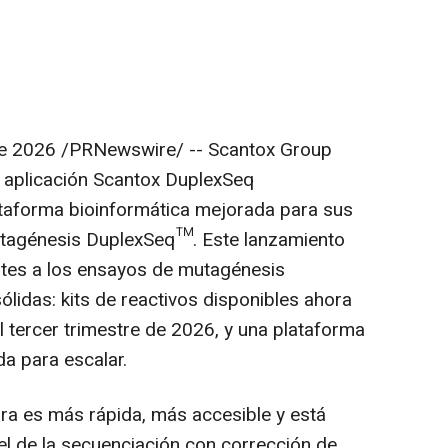
e 2026
/PRNewswire/ -- Scantox Group
a aplicación Scantox DuplexSeq
ataforma bioinformática mejorada para sus
mutagénesis DuplexSeq™. Este lanzamiento
entes a los ensayos de mutagénesis
idas: kits de reactivos disponibles ahora
l tercer trimestre de 2026, y una plataforma
a para escalar.
a es más rápida, más accesible y está
el de la secuenciación con corrección de