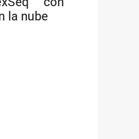
plexSeq™ con
n la nube