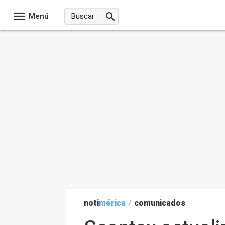
Menú
noti
mérica
/
comunicados