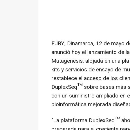
EJBY, Dinamarca
,
12 de mayo d
anunció hoy el lanzamiento de l
Mutagenesis, alojada en una pl
kits y servicios de ensayo de 
restablece el acceso de los cli
DuplexSeq™ sobre bases más sól
con un suministro ampliado en e
bioinformática mejorada diseñad
"La plataforma DuplexSeq™ ahor
preparada para el creciente pap