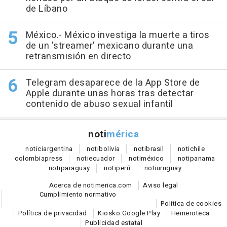
de Líbano
México.- México investiga la muerte a tiros
de un 'streamer' mexicano durante una
retransmisión en directo
Telegram desaparece de la App Store de
Apple durante unas horas tras detectar
contenido de abuso sexual infantil
noti
mérica
notici
argentina
noti
bolivia
noti
brasil
noti
chile
colombia
press
noti
ecuador
noti
méxico
noti
panama
noti
paraguay
noti
perú
noti
uruguay
Acerca de notimerica.com
Aviso legal
Cumplimiento normativo
Política de cookies
Política de privacidad
Kiosko Google Play
Hemeroteca
Publicidad estatal