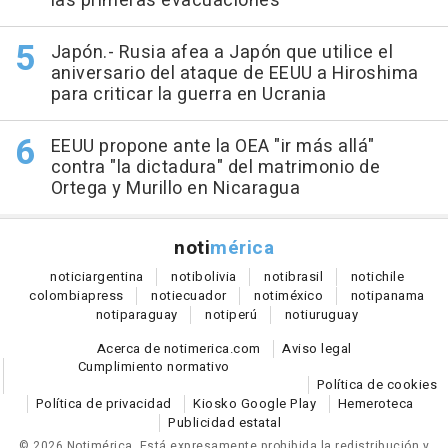
las primeras evacuaciones
Japón.- Rusia afea a Japón que utilice el
aniversario del ataque de EEUU a Hiroshima
para criticar la guerra en Ucrania
EEUU propone ante la OEA "ir más allá"
contra "la dictadura" del matrimonio de
Ortega y Murillo en Nicaragua
noti
mérica
notici
argentina
noti
bolivia
noti
brasil
noti
chile
colombia
press
noti
ecuador
noti
méxico
noti
panama
noti
paraguay
noti
perú
noti
uruguay
Acerca de notimerica.com
Aviso legal
Cumplimiento normativo
Política de cookies
Política de privacidad
Kiosko Google Play
Hemeroteca
Publicidad estatal
© 2026 Notimérica.
Está expresamente prohibida la redistribución y