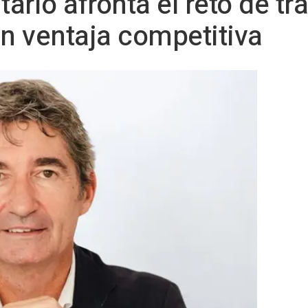
tario afronta el reto de t
en ventaja competitiva