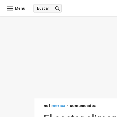
Menú
noti
mérica
/
comunicados