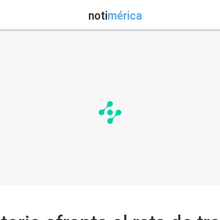
noti
mérica