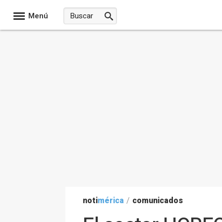
Menú
noti
mérica
/
comunicados