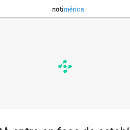
noti
mérica