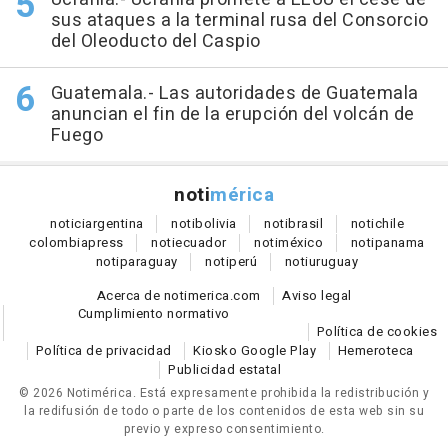
sus ataques a la terminal rusa del Consorcio
del Oleoducto del Caspio
Guatemala.- Las autoridades de Guatemala
anuncian el fin de la erupción del volcán de
Fuego
noti
mérica
notici
argentina
noti
bolivia
noti
brasil
noti
chile
colombia
press
noti
ecuador
noti
méxico
noti
panama
noti
paraguay
noti
perú
noti
uruguay
Acerca de notimerica.com
Aviso legal
Cumplimiento normativo
Política de cookies
Política de privacidad
Kiosko Google Play
Hemeroteca
Publicidad estatal
© 2026 Notimérica.
Está expresamente prohibida la redistribución y
la redifusión de todo o parte de los contenidos de esta web sin su
previo y expreso consentimiento.