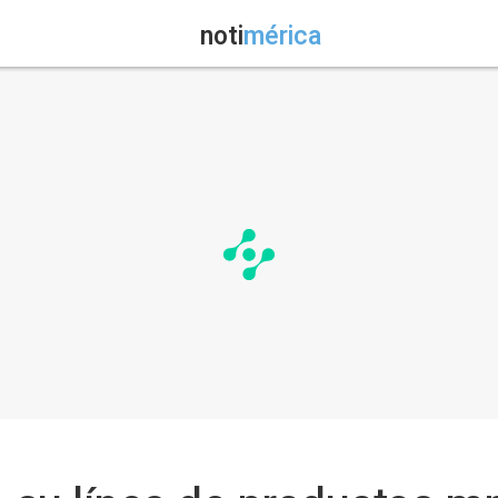
noti
mérica