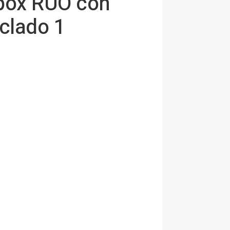
mpox RUO con
clado 1