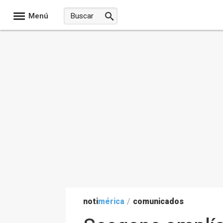
Menú
noti
mérica
/
comunicados