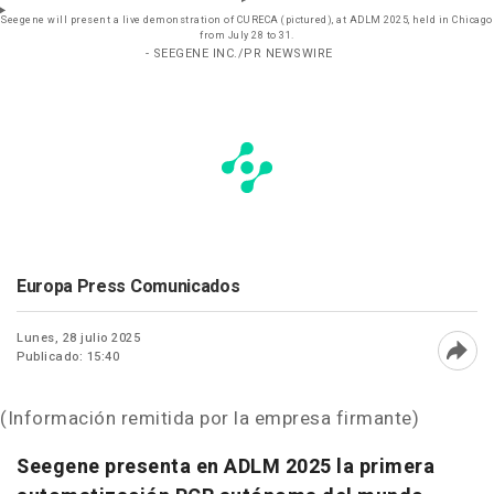
Seegene will present a live demonstration of CURECA (pictured), at ADLM 2025, held in Chicago
from July 28 to 31.
- SEEGENE INC./PR NEWSWIRE
Europa Press Comunicados
Lunes, 28 julio 2025
Publicado: 15:40
Abri
(Información remitida por la empresa firmante)
Seegene presenta en ADLM 2025 la primera