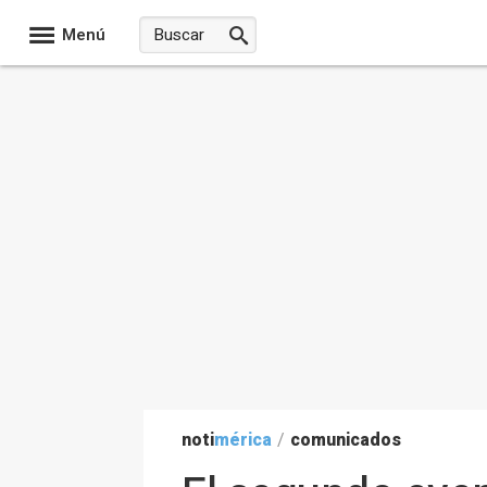
Menú
noti
mérica
/
comunicados