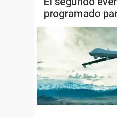
El segundo even
programado par