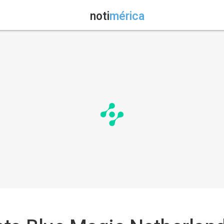
noti
mérica