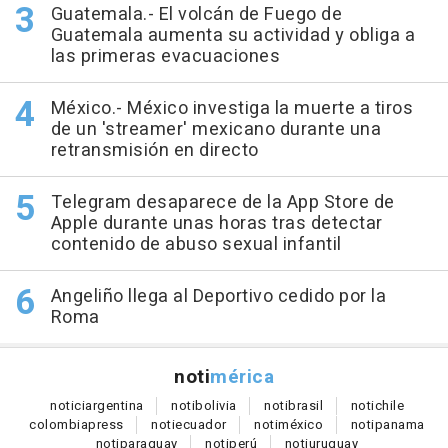
Guatemala.- El volcán de Fuego de
Guatemala aumenta su actividad y obliga a
las primeras evacuaciones
México.- México investiga la muerte a tiros
de un 'streamer' mexicano durante una
retransmisión en directo
Telegram desaparece de la App Store de
Apple durante unas horas tras detectar
contenido de abuso sexual infantil
Angeliño llega al Deportivo cedido por la
Roma
noti
mérica
notici
argentina
noti
bolivia
noti
brasil
noti
chile
colombia
press
noti
ecuador
noti
méxico
noti
panama
noti
paraguay
noti
perú
noti
uruguay