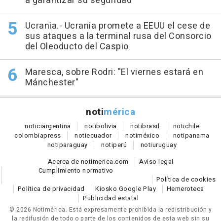
a garantizar su seguridad
Ucrania.- Ucrania promete a EEUU el cese de
sus ataques a la terminal rusa del Consorcio
del Oleoducto del Caspio
Maresca, sobre Rodri: "El viernes estará en
Mánchester"
noti
mérica
notici
argentina
noti
bolivia
noti
brasil
noti
chile
colombia
press
noti
ecuador
noti
méxico
noti
panama
noti
paraguay
noti
perú
noti
uruguay
Acerca de notimerica.com
Aviso legal
Cumplimiento normativo
Política de cookies
Política de privacidad
Kiosko Google Play
Hemeroteca
Publicidad estatal
© 2026 Notimérica.
Está expresamente prohibida la redistribución y
la redifusión de todo o parte de los contenidos de esta web sin su