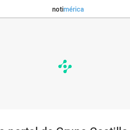
noti
mérica