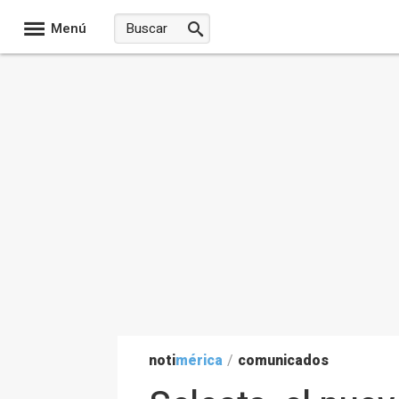
Menú
noti
mérica
/
comunicados