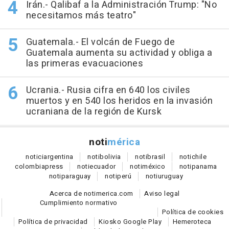
Irán.- Qalibaf a la Administración Trump: "No
necesitamos más teatro"
Guatemala.- El volcán de Fuego de
Guatemala aumenta su actividad y obliga a
las primeras evacuaciones
Ucrania.- Rusia cifra en 640 los civiles
muertos y en 540 los heridos en la invasión
ucraniana de la región de Kursk
noti
mérica
notici
argentina
noti
bolivia
noti
brasil
noti
chile
colombia
press
noti
ecuador
noti
méxico
noti
panama
noti
paraguay
noti
perú
noti
uruguay
Acerca de notimerica.com
Aviso legal
Cumplimiento normativo
Política de cookies
Política de privacidad
Kiosko Google Play
Hemeroteca