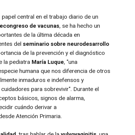
apel central en el trabajo diario de un
econgreso de vacunas
, se ha hecho un
ortantes de la última década en
entes del
seminario sobre neurodesarrollo
ortancia de la prevención y el diagnóstico
e la pediatra
María Luque
, "una
a especie humana que nos diferencia de otros
lmente inmaduros e indefensos y
cuidadores para sobrevivir". Durante el
ceptos básicos, signos de alarma,
ecidir cuándo derivar a
desde Atención Primaria.
alidad
, tras hablar de la
vulvovaginitis
, una