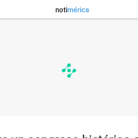
noti
mérica