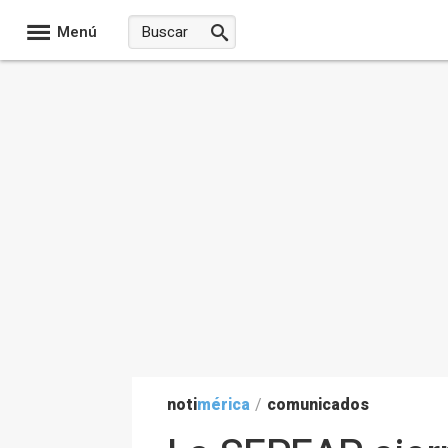
Menú
noti
mérica
/
comunicados