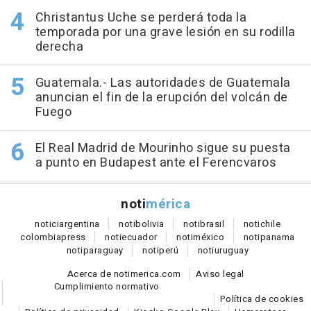
Christantus Uche se perderá toda la
temporada por una grave lesión en su rodilla
derecha
Guatemala.- Las autoridades de Guatemala
anuncian el fin de la erupción del volcán de
Fuego
El Real Madrid de Mourinho sigue su puesta
a punto en Budapest ante el Ferencvaros
noti
mérica
notici
argentina
noti
bolivia
noti
brasil
noti
chile
colombia
press
noti
ecuador
noti
méxico
noti
panama
noti
paraguay
noti
perú
noti
uruguay
Acerca de notimerica.com
Aviso legal
Cumplimiento normativo
Política de cookies