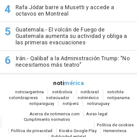
Rafa Jódar barre a Musetti y accede a
octavos en Montreal
Guatemala.- El volcán de Fuego de
Guatemala aumenta su actividad y obliga a
las primeras evacuaciones
Irán.- Qalibaf a la Administración Trump: "No
necesitamos más teatro"
noti
mérica
notici
argentina
noti
bolivia
noti
brasil
noti
chile
colombia
press
noti
ecuador
noti
méxico
noti
panama
noti
paraguay
noti
perú
noti
uruguay
Acerca de notimerica.com
Aviso legal
Cumplimiento normativo
Política de cookies
Política de privacidad
Kiosko Google Play
Hemeroteca
Publicidad estatal