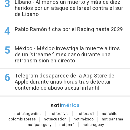
Líbano.- Al menos un muerto y más de diez
heridos por un ataque de Israel contra el sur
de Líbano
Pablo Ramón ficha por el Racing hasta 2029
México.- México investiga la muerte a tiros
de un 'streamer' mexicano durante una
retransmisión en directo
Telegram desaparece de la App Store de
Apple durante unas horas tras detectar
contenido de abuso sexual infantil
noti
mérica
notici
argentina
noti
bolivia
noti
brasil
noti
chile
colombia
press
noti
ecuador
noti
méxico
noti
panama
noti
paraguay
noti
perú
noti
uruguay