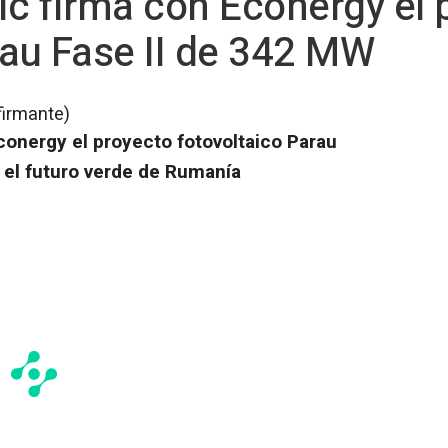
ic firma con Econergy el 
rau Fase II de 342 MW
firmante)
conergy el proyecto fotovoltaico Parau
 el futuro verde de Rumanía