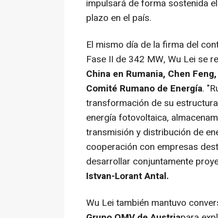
impulsará de forma sostenida el 
plazo en el país.
El mismo día de la firma del con
Fase II de 342 MW,
Wu Lei
se re
China
en Rumania,
Chen Feng
Comité Rumano de Energía
. "
transformación de su estructura
energía fotovoltaica, almacenami
transmisión y distribución de e
cooperación con empresas dest
desarrollar conjuntamente proye
Istvan-Lorant Antal
.
Wu Lei
también mantuvo conversa
Grupo OMV de
Austria
para exp