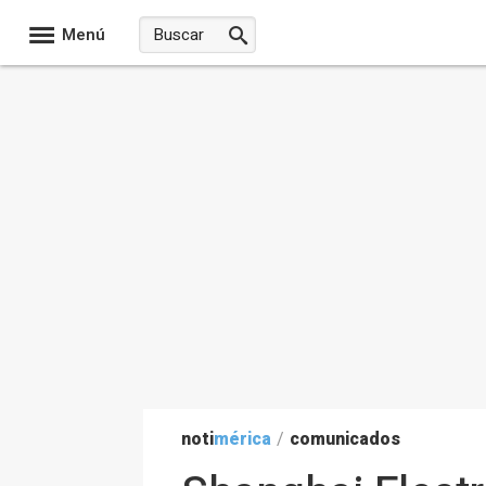
Menú
noti
mérica
/
comunicados