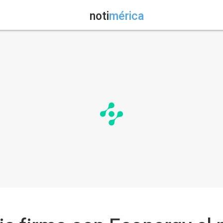
noti
mérica