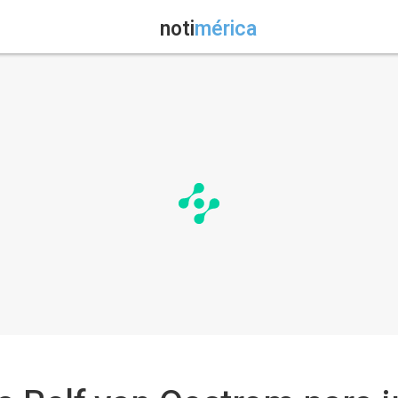
noti
mérica