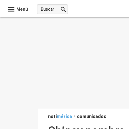
Menú
noti
mérica
/
comunicados