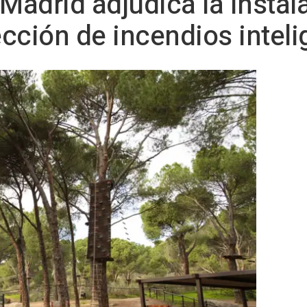
 Madrid adjudica la instal
cción de incendios inteli