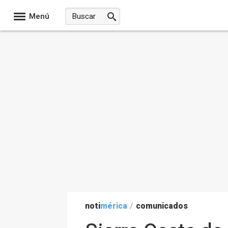
Menú
noti
mérica
/
comunicados