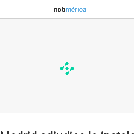
noti
mérica