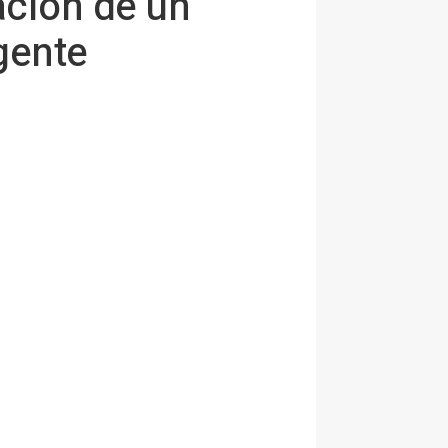
ación de un
gente