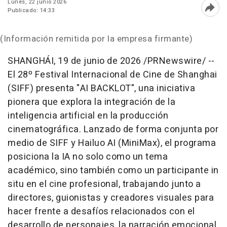
Lunes, 22 junio 2026
Publicado: 14:33
Abri
(Información remitida por la empresa firmante)
SHANGHÁI
,
19 de junio de 2026
/PRNewswire/ --
El 28º Festival Internacional de Cine de Shanghai
(SIFF) presenta "AI BACKLOT", una iniciativa
pionera que explora la integración de la
inteligencia artificial en la producción
cinematográfica. Lanzado de forma conjunta por
medio de SIFF y Hailuo AI (MiniMax), el programa
posiciona la IA no solo como un tema
académico, sino también como un participante in
situ en el cine profesional, trabajando junto a
directores, guionistas y creadores visuales para
hacer frente a desafíos relacionados con el
desarrollo de personajes, la narración emocional,