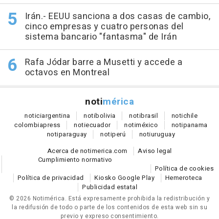
Irán.- EEUU sanciona a dos casas de cambio,
cinco empresas y cuatro personas del
sistema bancario "fantasma" de Irán
Rafa Jódar barre a Musetti y accede a
octavos en Montreal
noti
mérica
notici
argentina
noti
bolivia
noti
brasil
noti
chile
colombia
press
noti
ecuador
noti
méxico
noti
panama
noti
paraguay
noti
perú
noti
uruguay
Acerca de notimerica.com
Aviso legal
Cumplimiento normativo
Política de cookies
Política de privacidad
Kiosko Google Play
Hemeroteca
Publicidad estatal
© 2026 Notimérica.
Está expresamente prohibida la redistribución y
la redifusión de todo o parte de los contenidos de esta web sin su
previo y expreso consentimiento.