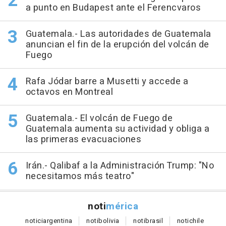
a punto en Budapest ante el Ferencvaros
Guatemala.- Las autoridades de Guatemala
anuncian el fin de la erupción del volcán de
Fuego
Rafa Jódar barre a Musetti y accede a
octavos en Montreal
Guatemala.- El volcán de Fuego de
Guatemala aumenta su actividad y obliga a
las primeras evacuaciones
Irán.- Qalibaf a la Administración Trump: "No
necesitamos más teatro"
noti
mérica
notici
argentina
noti
bolivia
noti
brasil
noti
chile