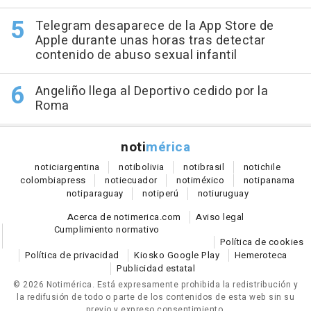
Telegram desaparece de la App Store de
Apple durante unas horas tras detectar
contenido de abuso sexual infantil
Angeliño llega al Deportivo cedido por la
Roma
noti
mérica
notici
argentina
noti
bolivia
noti
brasil
noti
chile
colombia
press
noti
ecuador
noti
méxico
noti
panama
noti
paraguay
noti
perú
noti
uruguay
Acerca de notimerica.com
Aviso legal
Cumplimiento normativo
Política de cookies
Política de privacidad
Kiosko Google Play
Hemeroteca
Publicidad estatal
© 2026 Notimérica.
Está expresamente prohibida la redistribución y
la redifusión de todo o parte de los contenidos de esta web sin su
previo y expreso consentimiento.