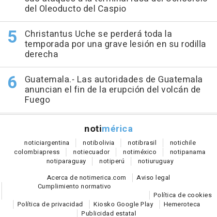
del Oleoducto del Caspio
Christantus Uche se perderá toda la
temporada por una grave lesión en su rodilla
derecha
Guatemala.- Las autoridades de Guatemala
anuncian el fin de la erupción del volcán de
Fuego
noti
mérica
notici
argentina
noti
bolivia
noti
brasil
noti
chile
colombia
press
noti
ecuador
noti
méxico
noti
panama
noti
paraguay
noti
perú
noti
uruguay
Acerca de notimerica.com
Aviso legal
Cumplimiento normativo
Política de cookies
Política de privacidad
Kiosko Google Play
Hemeroteca
Publicidad estatal