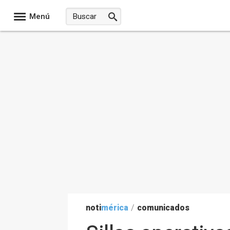
Menú
noti
mérica
/
comunicados