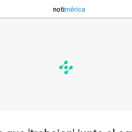
noti
mérica