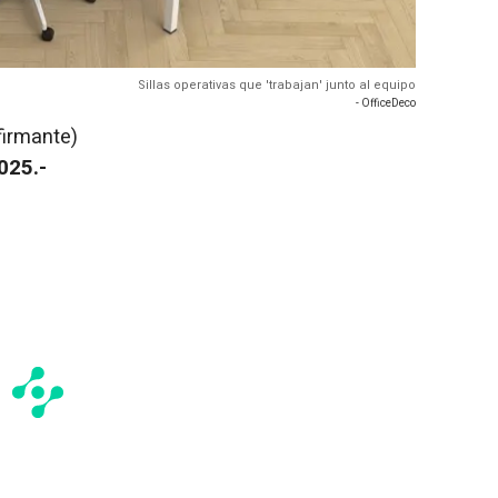
Sillas operativas que 'trabajan' junto al equipo
- OfficeDeco
firmante)
025.-