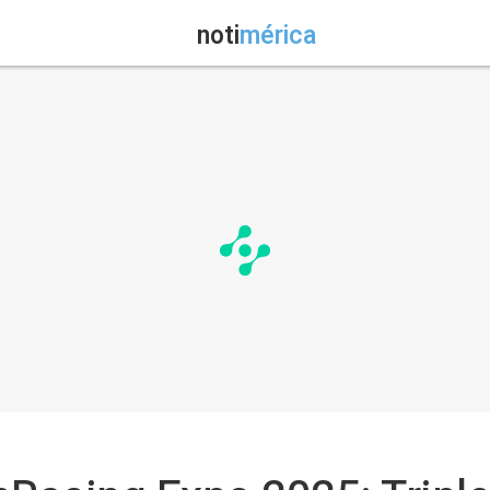
noti
mérica