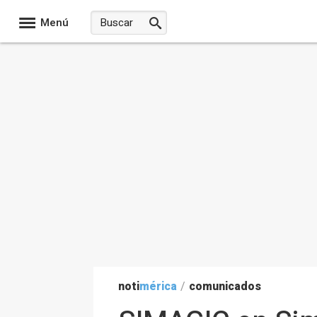
Menú
noti
mérica
/
comunicados