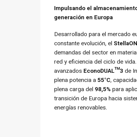
Impulsando el almacenamiento 
generación en Europa
Desarrollado para el mercado e
constante evolución, el
StellaO
demandas del sector en materia d
red y eficiencia del ciclo de vid
avanzados
EconoDUAL™3
de In
plena potencia a
55°C
, capacid
plena carga del
98,5%
para apli
transición de Europa hacia sist
energías renovables.