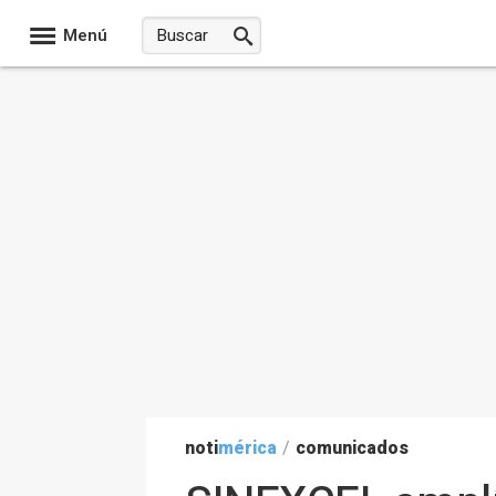
Menú
noti
mérica
/
comunicados