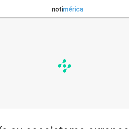
noti
mérica