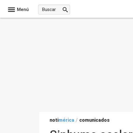
Menú
noti
mérica
/
comunicados