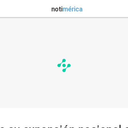
noti
mérica