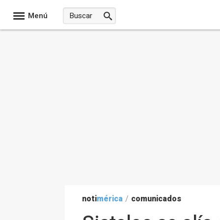
Menú
noti
mérica
/
comunicados