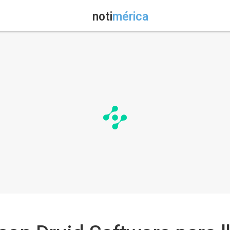
noti
mérica