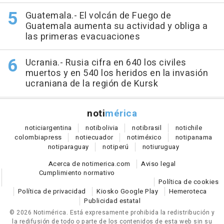
Guatemala.- El volcán de Fuego de
Guatemala aumenta su actividad y obliga a
las primeras evacuaciones
Ucrania.- Rusia cifra en 640 los civiles
muertos y en 540 los heridos en la invasión
ucraniana de la región de Kursk
noti
mérica
notici
argentina
noti
bolivia
noti
brasil
noti
chile
colombia
press
noti
ecuador
noti
méxico
noti
panama
noti
paraguay
noti
perú
noti
uruguay
Acerca de notimerica.com
Aviso legal
Cumplimiento normativo
Política de cookies
Política de privacidad
Kiosko Google Play
Hemeroteca
Publicidad estatal
© 2026 Notimérica.
Está expresamente prohibida la redistribución y
la redifusión de todo o parte de los contenidos de esta web sin su