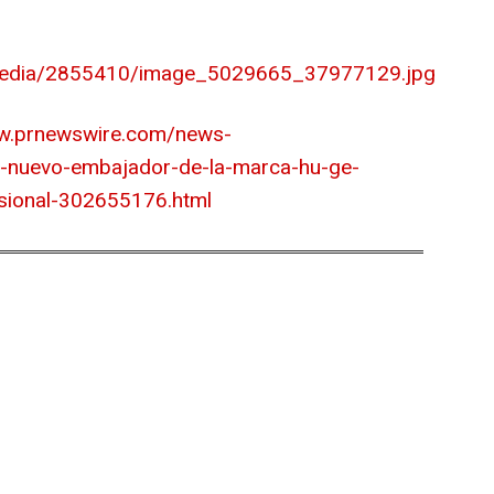
media/2855410/image_5029665_37977129.jpg
ww.prnewswire.com/news-
al-nuevo-embajador-de-la-marca-hu-ge-
esional-302655176.html