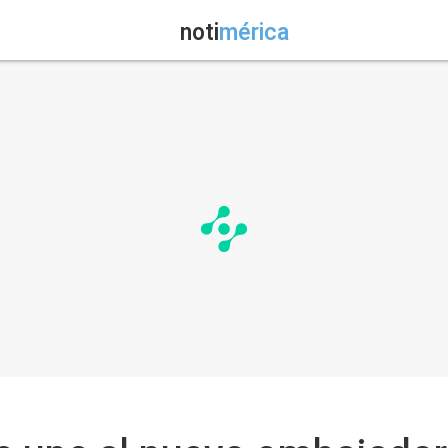
noti
mérica