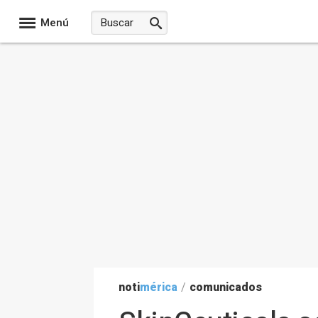
Menú
noti
mérica
/
comunicados