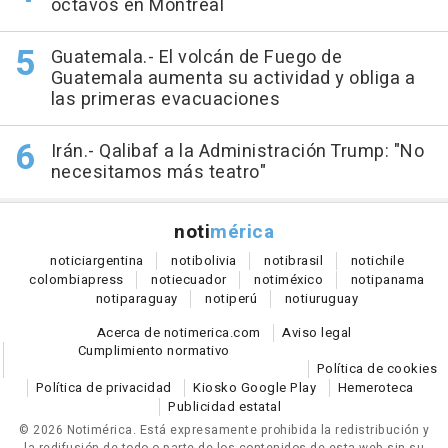
octavos en Montreal
Guatemala.- El volcán de Fuego de
Guatemala aumenta su actividad y obliga a
las primeras evacuaciones
Irán.- Qalibaf a la Administración Trump: "No
necesitamos más teatro"
noti
mérica
notici
argentina
noti
bolivia
noti
brasil
noti
chile
colombia
press
noti
ecuador
noti
méxico
noti
panama
noti
paraguay
noti
perú
noti
uruguay
Acerca de notimerica.com
Aviso legal
Cumplimiento normativo
Política de cookies
Política de privacidad
Kiosko Google Play
Hemeroteca
Publicidad estatal
© 2026 Notimérica.
Está expresamente prohibida la redistribución y