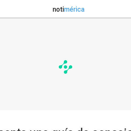
noti
mérica