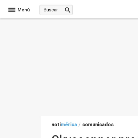
Menú
noti
mérica
/
comunicados