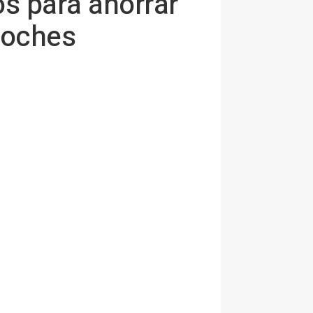
s para ahorrar
coches