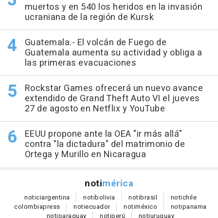
muertos y en 540 los heridos en la invasión
ucraniana de la región de Kursk
Guatemala.- El volcán de Fuego de
Guatemala aumenta su actividad y obliga a
las primeras evacuaciones
Rockstar Games ofrecerá un nuevo avance
extendido de Grand Theft Auto VI el jueves
27 de agosto en Netflix y YouTube
EEUU propone ante la OEA "ir más allá"
contra "la dictadura" del matrimonio de
Ortega y Murillo en Nicaragua
noti
mérica
notici
argentina
noti
bolivia
noti
brasil
noti
chile
colombia
press
noti
ecuador
noti
méxico
noti
panama
noti
paraguay
noti
perú
noti
uruguay