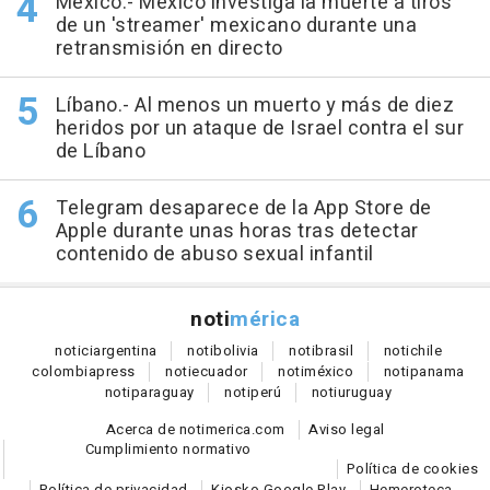
México.- México investiga la muerte a tiros
de un 'streamer' mexicano durante una
retransmisión en directo
Líbano.- Al menos un muerto y más de diez
heridos por un ataque de Israel contra el sur
de Líbano
Telegram desaparece de la App Store de
Apple durante unas horas tras detectar
contenido de abuso sexual infantil
noti
mérica
notici
argentina
noti
bolivia
noti
brasil
noti
chile
colombia
press
noti
ecuador
noti
méxico
noti
panama
noti
paraguay
noti
perú
noti
uruguay
Acerca de notimerica.com
Aviso legal
Cumplimiento normativo
Política de cookies
Política de privacidad
Kiosko Google Play
Hemeroteca