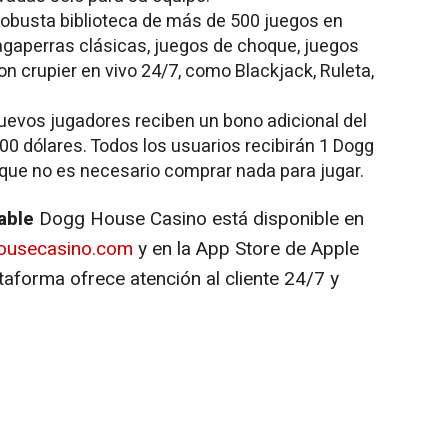
obusta biblioteca de más de 500 juegos en
ragaperras clásicas, juegos de choque, juegos
 crupier en vivo 24/7, como Blackjack, Ruleta,
evos jugadores reciben un bono adicional del
0 dólares. Todos los usuarios recibirán 1 Dogg
í que no es necesario comprar nada para jugar.
sable
Dogg House Casino está disponible en
ousecasino.com
y en la App Store de Apple
ataforma ofrece atención al cliente 24/7 y