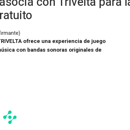
socia con Trivelta para 
atuito
firmante)
 TRIVELTA ofrece una experiencia de juego
música con bandas sonoras originales de