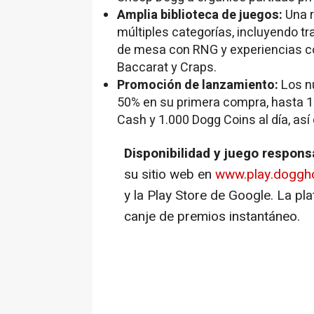
Amplia biblioteca de juegos:
Una r
múltiples categorías, incluyendo t
de mesa con RNG y experiencias con
Baccarat y Craps.
Promoción de lanzamiento:
Los nu
50% en su primera compra, hasta 10
Cash y 1.000 Dogg Coins al día, as
Disponibilidad y juego respon
su sitio web en
www.play.doggh
y la Play Store de Google. La pl
canje de premios instantáneo.