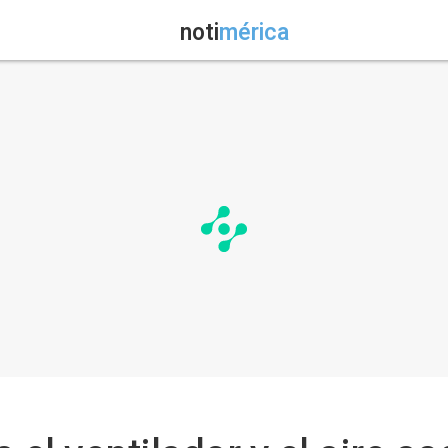
noti
mérica