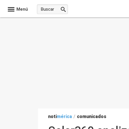
Menú
noti
mérica
/
comunicados