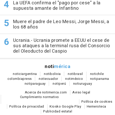
La UEFA confirma el "pago por cese" a la
supuesta amante de Infantino
Muere el padre de Leo Messi, Jorge Messi, a
los 68 años
Ucrania.- Ucrania promete a EEUU el cese de
sus ataques a la terminal rusa del Consorcio
del Oleoducto del Caspio
noti
mérica
notici
argentina
noti
bolivia
noti
brasil
noti
chile
colombia
press
noti
ecuador
noti
méxico
noti
panama
noti
paraguay
noti
perú
noti
uruguay
Acerca de notimerica.com
Aviso legal
Cumplimiento normativo
Política de cookies
Política de privacidad
Kiosko Google Play
Hemeroteca
Publicidad estatal