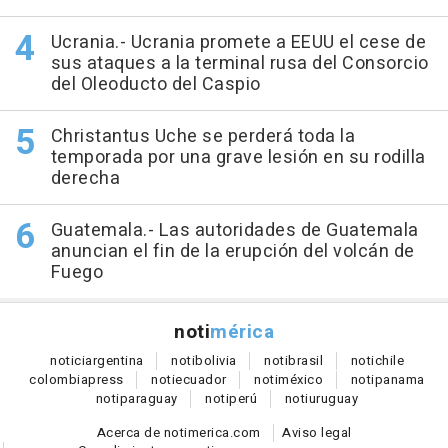
Ucrania.- Ucrania promete a EEUU el cese de
sus ataques a la terminal rusa del Consorcio
del Oleoducto del Caspio
Christantus Uche se perderá toda la
temporada por una grave lesión en su rodilla
derecha
Guatemala.- Las autoridades de Guatemala
anuncian el fin de la erupción del volcán de
Fuego
noti
mérica
notici
argentina
noti
bolivia
noti
brasil
noti
chile
colombia
press
noti
ecuador
noti
méxico
noti
panama
noti
paraguay
noti
perú
noti
uruguay
Acerca de notimerica.com
Aviso legal