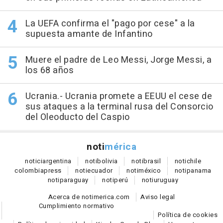
La UEFA confirma el "pago por cese" a la
supuesta amante de Infantino
Muere el padre de Leo Messi, Jorge Messi, a
los 68 años
Ucrania.- Ucrania promete a EEUU el cese de
sus ataques a la terminal rusa del Consorcio
del Oleoducto del Caspio
noti
mérica
notici
argentina
noti
bolivia
noti
brasil
noti
chile
colombia
press
noti
ecuador
noti
méxico
noti
panama
noti
paraguay
noti
perú
noti
uruguay
Acerca de notimerica.com
Aviso legal
Cumplimiento normativo
Política de cookies