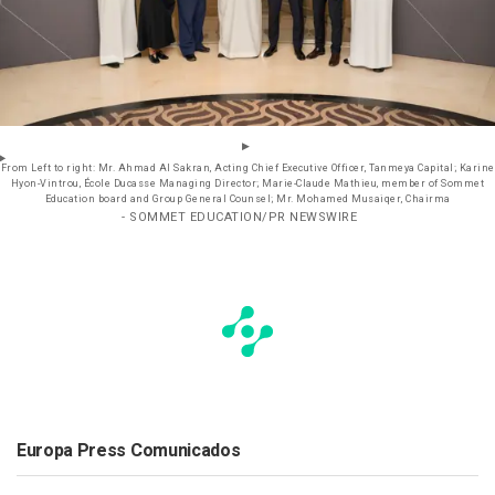
From Left to right: Mr. Ahmad Al Sakran, Acting Chief Executive Officer, Tanmeya Capital; Karine
Hyon-Vintrou, École Ducasse Managing Director; Marie-Claude Mathieu, member of Sommet
Education board and Group General Counsel; Mr. Mohamed Musaiqer, Chairma
- SOMMET EDUCATION/PR NEWSWIRE
Europa Press Comunicados